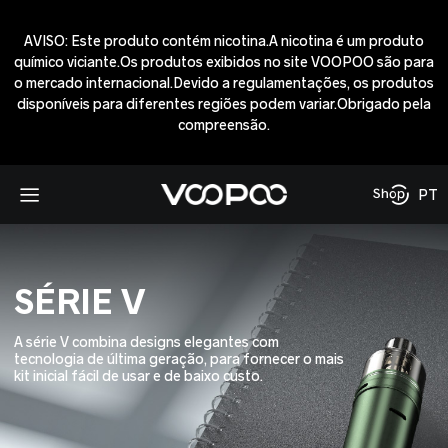
AVISO: Este produto contém nicotina.A nicotina é um produto
químico viciante.Os produtos exibidos no site VOOPOO são para
o mercado internacional.Devido a regulamentações, os produtos
disponíveis para diferentes regiões podem variar.Obrigado pela
compreensão.
PT
SÉRIE V
A série V combina designs elegantes com
tecnologia de última geração, para fornecer o mais
kit inicial fácil de usar e de baixo custo.