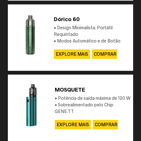
Dórico 60
• Design Minimalista, Portátil
Requintado
• Modos Automático e de Botão
• Longa duração da bateria
EXPLORE MAIS
COMPRAR
MOSQUETE
• Potência de saída máxima de 120 W
• Sobrealimentado pelo Chip
GENE.TT
• Compatível com todas as bobinas
PnP
EXPLORE MAIS
COMPRAR