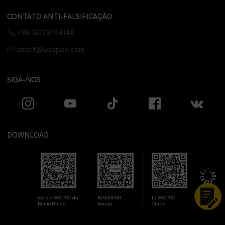
CONTATO ANTI-FALSIFICAÇÃO
+86 18123704148
anticf@voopoo.com
SIGA-NOS
DOWNLOAD
Varejo VOOPOO do
ID VOOPOO
ID VOOPOO
Reino Unido
Varejo
Clube