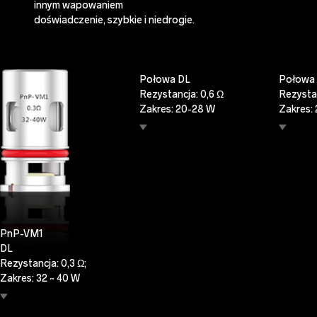
innym wapowaniem
doświadczenie, szybkie i niedrogie.
PnP-VM4
PnP-V
Połowa DL
Połowa
Rezystancja: 0,6 Ω
Rezystan
Zakres: 20-28 W
Zakres: 
Typ: pojedyncza siatka
Typ: po
Sugerowany E-liquid:
Sugerow
Nikotyna ≤ 25 mg
Nikotyn
Obowiązujące produkty:
Obowiąz
VINCI / VINCI R / VINCI X /
VINCI / 
VINCI POWIETRZE / DRAG S
VINCI 
/ DRAG X / NAVI / PnP 22 i 20
/ DRAG X
PnP-VM1
DL
Rezystancja: 0,3 Ω;
Zakres: 32 ~ 40 W
Typ: pojedyncza siatka
Sugerowany E-liquid: