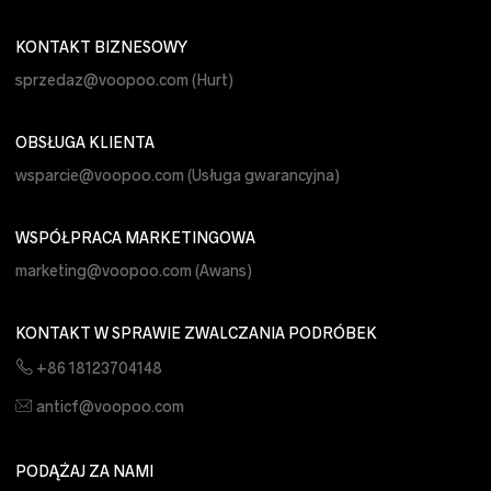
KONTAKT BIZNESOWY
sprzedaz@voopoo.com
(Hurt)
OBSŁUGA KLIENTA
wsparcie@voopoo.com
(Usługa gwarancyjna)
WSPÓŁPRACA MARKETINGOWA
marketing@voopoo.com
(Awans)
KONTAKT W SPRAWIE ZWALCZANIA PODRÓBEK
+86 18123704148
anticf@voopoo.com
PODĄŻAJ ZA NAMI