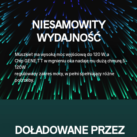
NIESAMOWITY
WYDAJNOŚĆ
Muszkiet ma wysoką moc wyjściową do 120 W, a
Chip GENE.TT w mgnieniu oka nadaje mu dużą chmurę.5-
120W
regulowany zakres mocy, w pełni spełniający różne
potrzeby.
DOŁADOWANE PRZEZ