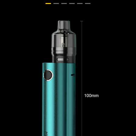
Nikotyna ≤ 10 mg
Obowiązujące produkty:
VINCI / VINCI R / VINCI X /
DRAG S / DRAG X / NAVI /
PnP 22