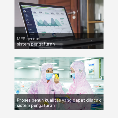
produksi, dan menciptakan laboratorium khusus,
pengujian kualitas produk yang ketat, dan
memastikan keamanan dan keandalan produk.
MES cerdas
sistem pengaturan
MES (Manufacturing Execution System) adalah
sistem layanan manajemen rantai pasokan
kolaboratif yang mencakup manajemen pemasok,
manajemen pesanan, manajemen perencanaan,
manajemen produksi, dan manajemen
pengiriman.Itu dapat mewujudkan seluruh siklus
hidup manajemen pesanan, kontrol visual dari
seluruh rantai pasokan dan ketertelusuran
seluruh proses.
Proses penuh kualitas yang dapat dilacak
sistem pengaturan
8 proses inti disiapkan untuk kontrol kualitas, dan
seluruh proses dapat dilacak melalui manajemen