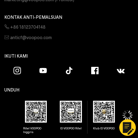
KONTAK ANTI-PEMALSUAN
+86 18123704148
anticf@voopoo.com
IKUTI KAMI
UNDUH
Ritel VOOPOO
ID VOOPOO Ritel
Klub ID VOOPOO
Inggris