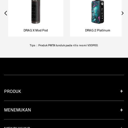
DRAG X Mod Pod
DRAG 2 Platinum
Tips：Produk PMTA tunduk pada rilis resmi VOOPOO.
PRODUK
MENEMUKAN