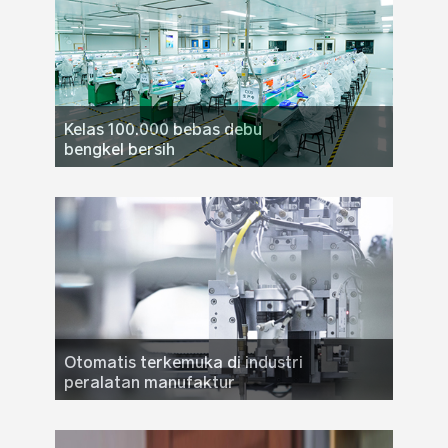
Kelas 100.000 bebas debu
bengkel bersih
Dilengkapi dengan lingkungan bengkel yang
bersih dengan kebersihan kelas 100000, yang
memenuhi persyaratan ISO14644-2015 (Standar
Internasional untuk kamar bersih dan lingkungan
kontrol terkait) dan GB 50547-2019 (standar
desain untuk kamar bersih di industri farmasi).
Otomatis terkemuka di industri
peralatan manufaktur
Pabrik digital VOOPOO memperkenalkan
peralatan otomatis modern, menyederhanakan
prosedur perakitan untuk meningkatkan efisiensi