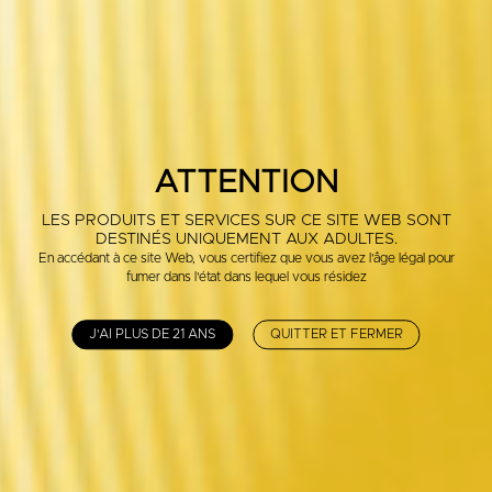
ATTENTION
LES PRODUITS ET SERVICES SUR CE SITE WEB SONT
DESTINÉS UNIQUEMENT AUX ADULTES.
En accédant à ce site Web, vous certifiez que vous avez l'âge légal pour
fumer dans l'état dans lequel vous résidez
J'AI PLUS DE 21 ANS
QUITTER ET FERMER
PRODUCTION
AUTOMATISÉE
Nous avons automatisé la production de l'ensemble de
notre plateforme afin de garantir une qualité de produit